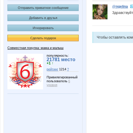
@ngelina
Отправить приватное сообщение
Здравствуйт
Добавить в друзья
Игнорировать
Чтобы оставлять ко
Сделать подарок
Совместная покупка: мама и малыш
популярность:
21781 место
+1 ↑
рейтинг
1214
?
Привилегированный
пользователь
6
уровня