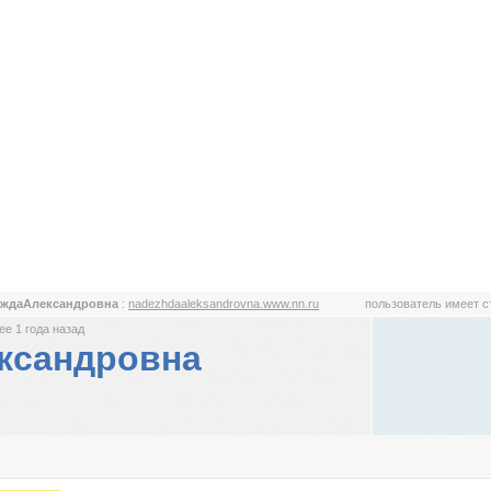
еждаАлександровна
:
nadezhdaaleksandrovna.www.nn.ru
пользователь имеет 
е 1 года назад
ксандровна