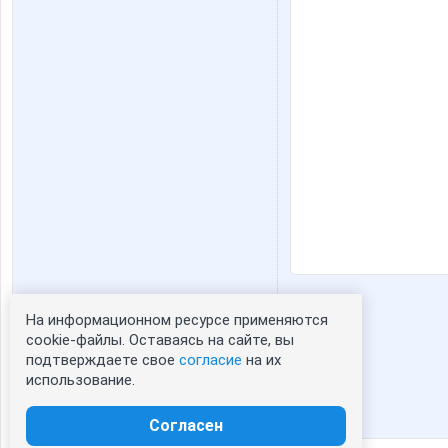
На информационном ресурсе применяются
Статистика портрета:
cookie-файлы. Оставаясь на сайте, вы
подтверждаете свое
согласие
на их
сейчас просматривают портрет - 0
использование.
зарегистрированные пользователи
посетившие портрет за 7 дней - 0
Согласен