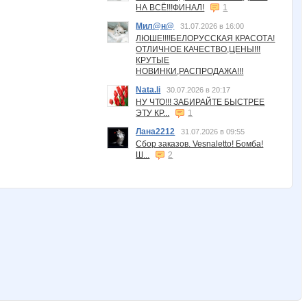
НА ВСЁ!!!ФИНАЛ!
1
Мил@н@
31.07.2026 в 16:00
ЛЮШЕ!!!!БЕЛОРУССКАЯ КРАСОТА!
ОТЛИЧНОЕ КАЧЕСТВО,ЦЕНЫ!!!
КРУТЫЕ
НОВИНКИ,РАСПРОДАЖА!!!
Nata.li
30.07.2026 в 20:17
НУ ЧТО!!! ЗАБИРАЙТЕ БЫСТРЕЕ
ЭТУ КР...
1
Лана2212
31.07.2026 в 09:55
Сбор заказов. Vesnaletto! Бомба!
Ш...
2