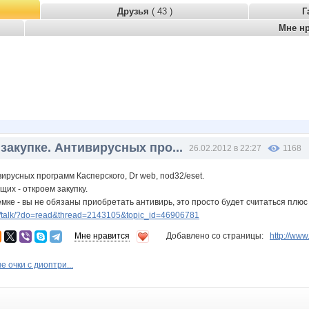
Друзья
( 43 )
Г
Мне н
закупке. Антивирусных про...
26.02.2012 в 22:27
1168
вирусных программ Касперского, Dr web, nod32/eset.
щих - откроем закупку.
темке - вы не обязаны приобретать антивирь, это просто будет считаться п
/talk/?do=read&thread=2143105&topic_id=46906781
Мне нравится
Добавлено со страницы:
http://ww
 очки с диоптри...