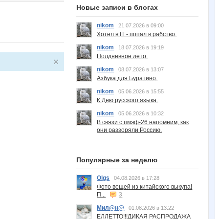
Новые записи в блогах
nikom
21.07.2026 в 09:00
Хотел в IT - попал в рабство.
nikom
18.07.2026 в 19:19
Полдневное лето.
nikom
08.07.2026 в 13:07
Азбука для Буратино.
nikom
05.06.2026 в 15:55
К Дню русского языка.
nikom
05.06.2026 в 10:32
В связи с пмэф-26 напомним, как
они раззоряли Россию.
Популярные за неделю
Olgs
04.08.2026 в 17:28
Фото вещей из китайского выкупа!
П...
3
Мил@н@
01.08.2026 в 13:22
ЕЛЛЕТТО!!!ДИКАЯ РАСПРОДАЖА