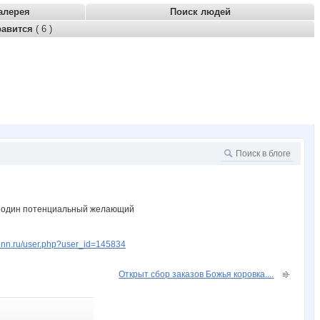
алерея
Поиск людей
равится
( 6 )
люс один потенциальный желающий
w.nn.ru/user.php?user_id=145834
Открыт сбор заказов Божья коровка....