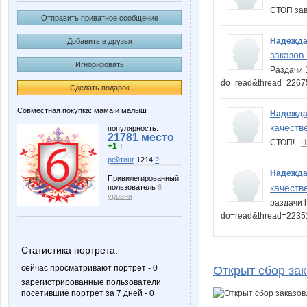
СТОП зав
Отправить приватное сообщение
Надежда
Добавить в друзья
заказов.
Игнорировать
Раздачи 1
do=read&thread=226
Сделать подарок
Совместная покупка: мама и малыш
Надежда
качеств
популярность:
21781 место
СТОП!
Ч
+1 ↑
рейтинг
1214
?
Надежда
Привилегированный
качеств
пользователь
6
уровня
раздачи h
do=read&thread=223
Статистика портрета:
сейчас просматривают портрет - 0
Открыт сбор зак
зарегистрированные пользователи
посетившие портрет за 7 дней - 0