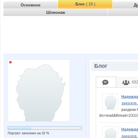
Блог
( 18 )
Основное
Д
Шпионаж
Блог
68
Надежда
заказов.
раздачи h
do=read&thread=231
Надежда
Портрет заполнен на 32 %
заказов.