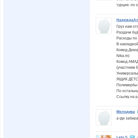
турция. по 
НадеждаАл
Груз нам от
Раздачи буд
Расходы по
В накладной 
Комод Декор
Nika.m)
Комод АМАД
(участники 
Универсаль
ЯЩИК ДЕТС
Полимербыт
По остальны
Ссылку на р
Мелодика
а где забират
Leto S