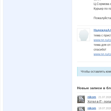
Ц.Сормова о
Курьер по г
Пожалуйста 
НадеждаАл
тема с прис
www.nn.ru/c
тема для от
спасибо!
www.nn.ru/c
Чтобы оставлять ко
Новые записи в бл
nikom
21.07.202
Хотел в IT - поп
nikom
18.07.202