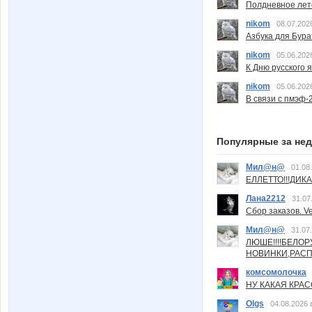
Полдневное лет
nikom
08.07.202
Азбука для Бура
nikom
05.06.202
К Дню русского 
nikom
05.06.202
В связи с пмэф-
Популярные за не
Мил@н@
01.08
ЕЛЛЕТТО!!!ДИК
Лана2212
31.07
Сбор заказов. Ve
Мил@н@
31.07
ЛЮШЕ!!!!БЕЛО
НОВИНКИ,РАСП
комсомолочка
НУ КАКАЯ КРАСОТ
Olgs
04.08.2026 