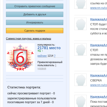
ссылка на с
Отправить приватное сообщение
www.nn.ru/c
Добавить в друзья
НадеждаАл
Игнорировать
СТОП будет 
после стопа
Сделать подарок
суббота и в
Совместная покупка: мама и малыш
популярность:
НадеждаАл
21781 место
СТОП
+1 ↑
отказы не 
рейтинг
1214
?
дозаказы мо
Привилегированный
завтра буде
пользователь
6
уровня
НадеждаАл
СВЕРКА
www.nn.ru/c
Статистика портрета:
сейчас просматривают портрет - 0
НадеждаАл
зарегистрированные пользователи
Пока постав
посетившие портрет за 7 дней - 0
окончательн