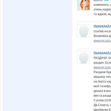
извиняюсь,
очень надею
то ждали, жд
НадеждаАл
ссылка на р
Возможна до
www.nn.ru/c
НадеждаАл
РАЗДАЧИ. Е
раздач. Есл
www.nn.ru/c
Раздачи буд
машина тип
на борту н
мой телефо
деньги в ко
места разд
5 углов 10:0
Дв.Спорта, 
Щербинки КТ