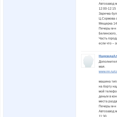
Автозавод 
12:00-12:15
Заречка бул
Ц.Сормова о
Мещерка 14
Печеры м-н 
Белинского,
Часть город
если что – з
НадеждаАл
Дополнитель
мая.
www.nn.ru/c
машина тип
на борту н
мой телефо
деньги в ко
места разд
Печеры м-н 
Автозавод 
11:30