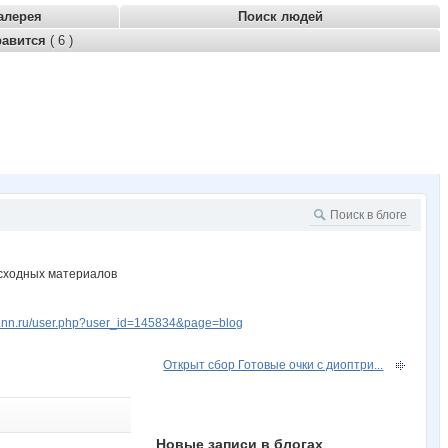
алерея
Поиск людей
равится
( 6 )
асходных материалов
w.nn.ru/user.php?user_id=145834&page=blog
Открыт сбор Готовые очки с диоптри...
Новые записи в блогах