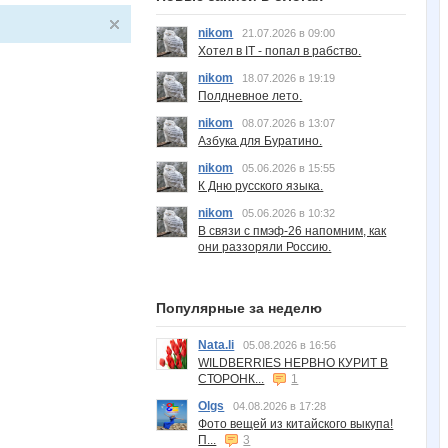
nikom
21.07.2026 в 09:00
Хотел в IT - попал в рабство.
nikom
18.07.2026 в 19:19
Полдневное лето.
nikom
08.07.2026 в 13:07
Азбука для Буратино.
nikom
05.06.2026 в 15:55
К Дню русского языка.
nikom
05.06.2026 в 10:32
В связи с пмэф-26 напомним, как
они раззоряли Россию.
Популярные за неделю
Nata.li
05.08.2026 в 16:56
WILDBERRIES НЕРВНО КУРИТ В
СТОРОНК...
1
Olgs
04.08.2026 в 17:28
Фото вещей из китайского выкупа!
П...
3