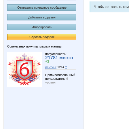
Чтобы оставлять ко
Отправить приватное сообщение
Добавить в друзья
Игнорировать
Сделать подарок
Совместная покупка: мама и малыш
популярность:
21781 место
+1 ↑
рейтинг
1214
?
Привилегированный
пользователь
6
уровня