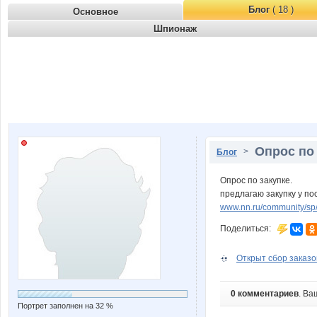
Блог
( 18 )
Основное
Шпионаж
Опрос по 
>
Блог
Опрос по закупке.
предлагаю закупку у п
www.nn.ru/community/sp
Поделиться:
Открыт сбор заказов
0 комментариев
. Ва
Портрет заполнен на 32 %