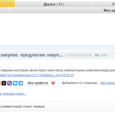
Друзья
( 43 )
Г
Мне н
закупке. предлагаю закуп...
17.03.2012 в 10:51
1189
оставшика ноутбуков, мониторов, принтеров, компьютерных комплектующих,р
/talk/?do=read&thread=2177140&topic_id=47878115
Мне нравится
Добавлено со страницы:
http://ww
. флешки и карт...
ш комментарий станет первым