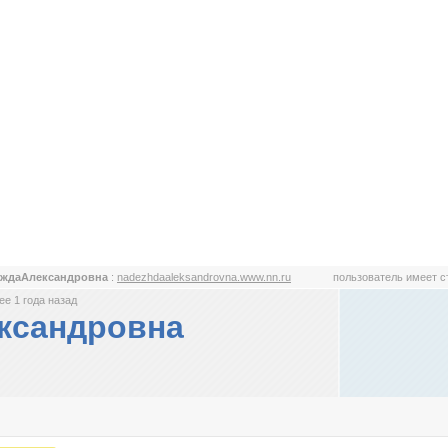
еждаАлександровна
:
nadezhdaaleksandrovna.www.nn.ru
пользователь имеет 
е 1 года назад
ксандровна