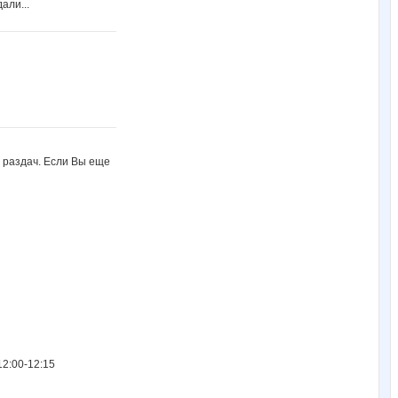
али...
 раздач. Если Вы еще
2:00-12:15