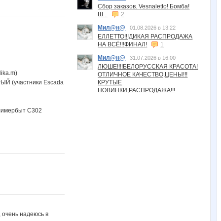
Сбор заказов. Vesnaletto! Бомба!
Ш...
2
Мил@н@
01.08.2026 в 13:22
ЕЛЛЕТТО!!!ДИКАЯ РАСПРОДАЖА
НА ВСЁ!!!ФИНАЛ!
1
Мил@н@
31.07.2026 в 16:00
ЛЮШЕ!!!!БЕЛОРУССКАЯ КРАСОТА!
ika.m)
ОТЛИЧНОЕ КАЧЕСТВО,ЦЕНЫ!!!
ЫЙ (участники Escada
КРУТЫЕ
НОВИНКИ,РАСПРОДАЖА!!!
лимербыт С302
очень надеюсь в