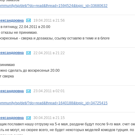
ommunity/sp/deti/?do=read&thread=1594524&topic_id=33680632
ександровна
19.04.2011 в 21:56
в пятницу, 22.04.2011 в 20.00
 отказы не принимаю.
оскресенье - сверка и дозаказы, ссылку оставлю в теме и в блоге
ександровна
22.04.2011 в 21:22
принимаю
жно сделать до воскресенья 20.00
т сверка
ександровна
23.04.2011 в 02:01
ommunity/sp/deti/?do=read&thread=1640188&topic_id=34725415
ександровна
30.04.2011 в 21:15
щик пославил нашу отгрузку на 5-е мая, раздачи будут после 9-го мая. счет 
ь не могут, но скорее всего, не будет некоторых моделей комодов турция. по