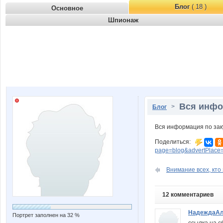
Блог
( 18 )
Основное
Шпионаж
Вся инфор
>
Блог
Вся информация по заку
Поделиться:
page=blog&advertPlace
Внимание всех, кто
12 комментариев
НадеждаАл
Портрет заполнен на 32 %
ссылка на с