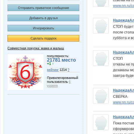
www.nn.ru/c
Отправить приватное сообщение
Добавить в друзья
НадеждаАл
СТОП будет 
Игнорировать
после стопа
суббота и в
Сделать подарок
Совместная покупка: мама и малыш
НадеждаАл
популярность:
СТОП
21781 место
+1 ↑
отказы не 
рейтинг
1214
?
дозаказы мо
завтра буде
Привилегированный
пользователь
6
уровня
НадеждаАл
СВЕРКА
www.nn.ru/c
НадеждаАл
Пока постав
сформироват