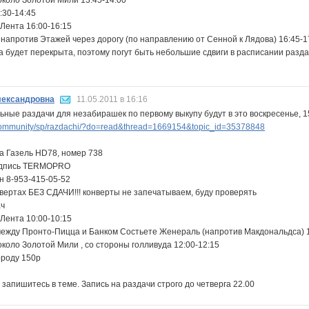
коло Золотой Мили 13:45-14:00
:30-14:45
Лента 16:00-16:15
 напротив Этажей через дорогу (по направлению от Сенной к Лядова) 16:45-1
а будет перекрыта, поэтому погут быть небольшие сдвиги в расписании раздач
ександровна
11.05.2011 в 16:16
ные раздачи для незабирашек по первому выкупу будут в это воскресенье, 1
ommunity/sp/razdachi/?do=read&thread=1669154&topic_id=35378848
а Газель HD78, номер 738
адпись TERMOPRO
н 8-953-415-05-52
нвертах БЕЗ СДАЧИ!!! конверты не запечатываем, буду проверять
ач
Лента 10:00-10:15
ежду Пронто-Пицца и Банком Состьете Женераль (напротив Макдональдса) 1
коло Золотой Мили , со стороны голливуда 12:00-12:15
ороду 150р
запишитесь в теме. Запись на раздачи строго до четверга 22.00