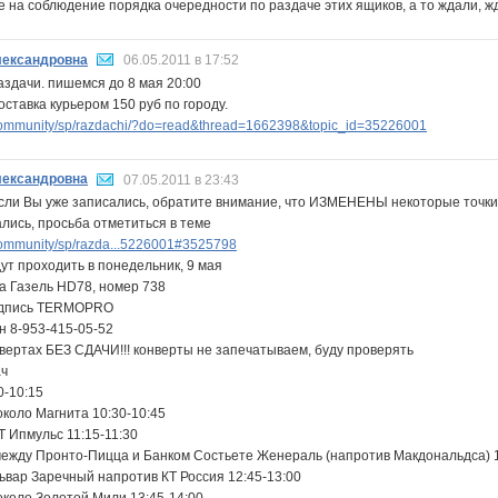
е на соблюдение порядка очередности по раздаче этих ящиков, а то ждали, жд
ександровна
06.05.2011 в 17:52
аздачи. пишемся до 8 мая 20:00
ставка курьером 150 руб по городу.
ommunity/sp/razdachi/?do=read&thread=1662398&topic_id=35226001
ександровна
07.05.2011 в 23:43
сли Вы уже записались, обратите внимание, что ИЗМЕНЕНЫ некоторые точки
лись, просьба отметиться в теме
ommunity/sp/razda...5226001#3525798
ут проходить в понедельник, 9 мая
а Газель HD78, номер 738
адпись TERMOPRO
н 8-953-415-05-52
нвертах БЕЗ СДАЧИ!!! конверты не запечатываем, буду проверять
ач
0-10:15
около Магнита 10:30-10:45
 Ипмульс 11:15-11:30
между Пронто-Пицца и Банком Состьете Женераль (напротив Макдональдса) 1
ьвар Заречный напротив КТ Россия 12:45-13:00