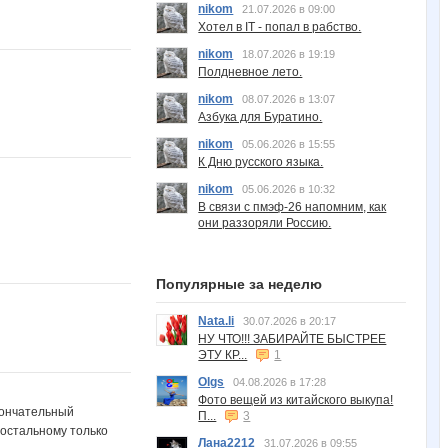
nikom
21.07.2026 в 09:00
Хотел в IT - попал в рабство.
nikom
18.07.2026 в 19:19
Полдневное лето.
nikom
08.07.2026 в 13:07
Азбука для Буратино.
nikom
05.06.2026 в 15:55
К Дню русского языка.
nikom
05.06.2026 в 10:32
В связи с пмэф-26 напомним, как
они раззоряли Россию.
Популярные за неделю
Nata.li
30.07.2026 в 20:17
НУ ЧТО!!! ЗАБИРАЙТЕ БЫСТРЕЕ
ЭТУ КР...
1
Olgs
04.08.2026 в 17:28
Фото вещей из китайского выкупа!
окончательный
П...
3
 остальному только
Лана2212
31.07.2026 в 09:55