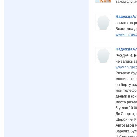
таком случа
НадеждаАл
ссылка на р
Возможна до
www.nn.ru/c
НадеждаАл
РАЗДАЧИ. Е
не записыва
www.nn.ru/c
Раздачи буд
машина тип
на борту н
мой телефо
деньги в ко
места разд
5 углов 10:0
Дв.Спорта, 
Щербинки КТ
Автозавод 
Заречка бул