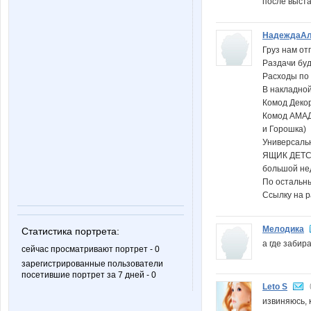
после выста
НадеждаАл
Груз нам от
Раздачи буд
Расходы по
В накладной 
Комод Декор
Комод АМАД
и Горошка)
Универсаль
ЯЩИК ДЕТС
большой не
По остальны
Ссылку на р
Мелодика
Статистика портрета:
а где забират
сейчас просматривают портрет - 0
зарегистрированные пользователи
посетившие портрет за 7 дней - 0
Leto S
извиняюсь,