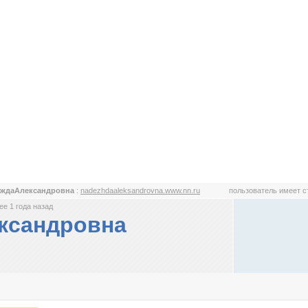
еждаАлександровна
:
nadezhdaaleksandrovna.www.nn.ru
пользователь имеет 
е 1 года назад
ксандровна