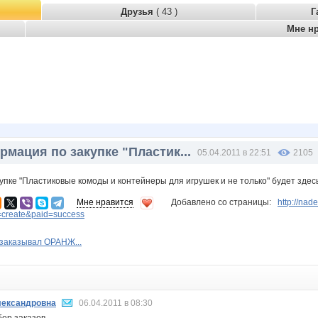
Друзья
( 43 )
Г
Мне н
мация по закупке "Пластик...
05.04.2011 в 22:51
2105
пке "Пластиковые комоды и контейнеры для игрушек и не только" будет здесь
Мне нравится
Добавлено со страницы:
http://na
=create&paid=success
 заказывал ОРАНЖ...
ександровна
06.04.2011 в 08:30
бор заказов