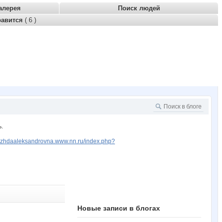
алерея
Поиск людей
равится
( 6 )
.
dezhdaaleksandrovna.www.nn.ru/index.php?
Новые записи в блогах