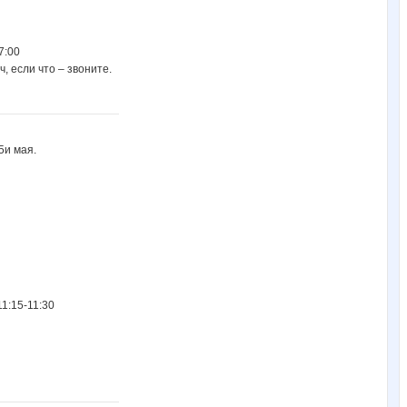
7:00
, если что – звоните.
5и мая.
1:15-11:30