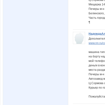
Ц.Сормова о
Мещерка 14
Печеры м-н 
Белинского,
Часть город
¶
НадеждаАл
Дополнитель
www.nn.ru/c
машина тип
на борту н
мой телефо
деньги в ко
места разд
Печеры м-н 
Автозавод м
Ц.Сормова о
Курьер по г
Пожалуйста 