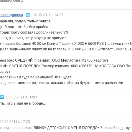
вления счета.
ександровна
06.05.2011 в 14:37
правили, получу только завтра
ут 9 мая – чтобы без пробок
 транспорту составят дополнительно 3%
нет, а значит, в эту закупку не приедет:
 4 ящика большой 40 50 см Dunya (Турция) 04033 НЕДОГРУЗ 1 шт (участник N
ЕО с выдвижными ящиками на колесах, 2+2 секции ООО Бытпласт 12427 СЕР
ный бокс СРЕДНИЙ (4 секции). ООО М-пластика М2766 недогруз
КИЙ У МЕНЯ ПОРЯДОК Размер изделия: 600*400*170 НА КОЛЕСАХ ОАО По
догруз
м позициям судя по накладной, все будет.
аздачи оставлю ниже, окончательная табличка будет в теме с раздачами
06.05.2011 в 16:03
ь... кто 9 мая не в городе...
06.05.2011 в 17:23
 конечно, но если по ЯЩИКУ ДЕТСКОМУ У МЕНЯ ПОРЯДОК большой недогруз, 