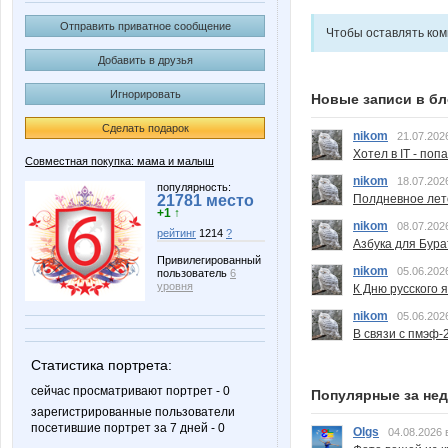
Отправить приватное сообщение
Чтобы оставлять ко
Добавить в друзья
Игнорировать
Новые записи в бл
Сделать подарок
nikom
21.07.202
Хотел в IT - поп
Совместная покупка: мама и малыш
nikom
18.07.202
популярность:
Полдневное лет
21781 место
+1 ↑
nikom
08.07.202
рейтинг
1214
?
Азбука для Бура
Привилегированный
nikom
05.06.202
пользователь
6
уровня
К Дню русского 
nikom
05.06.202
В связи с пмэф-
Статистика портрета:
сейчас просматривают портрет - 0
Популярные за не
зарегистрированные пользователи
посетившие портрет за 7 дней - 0
Olgs
04.08.2026 