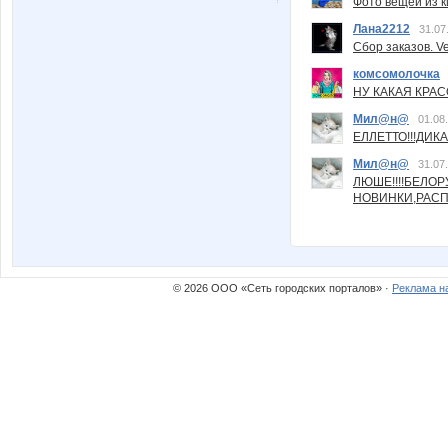
Фото вещей из ки
Лана2212
31.07
Сбор заказов. Ve
комсомолочка
НУ КАКАЯ КРАСОТ
Мил@н@
01.08
ЕЛЛЕТТО!!!ДИК
Мил@н@
31.07
ЛЮШЕ!!!!БЕЛО
НОВИНКИ,РАСП
© 2026 ООО «Сеть городских порталов» ·
Реклама н