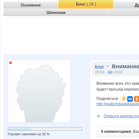
Блог
( 18 )
Основное
Д
Шпионаж
Внимание 
>
Блог
20:54
2000
Внимание всех, кто за
будет! просьба перепис
Поделиться:
http://nadezhdaaleksan
Открыта закупка пл
0 комментариев
. Ва
Портрет заполнен на 32 %